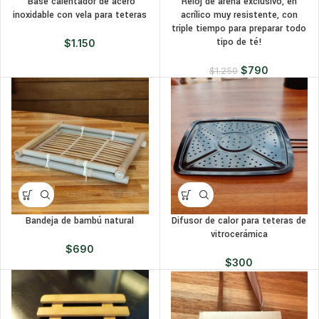
Base calentador de acero
Reloj de arena exclusivo, en
inoxidable con vela para teteras
acrílico muy resistente, con
triple tiempo para preparar todo
tipo de té!
$
1.150
$
790
$
1.250
Bandeja de bambú natural
Difusor de calor para teteras de
vitrocerámica
$
690
$
300