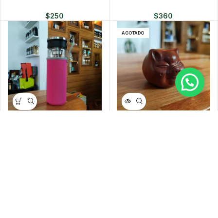
$
250
$
360
AGOTADO
Protector de neopreno color
Mascotas de té
rosa para termos de té.
$
350
$
360
-34%