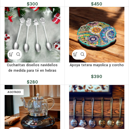
$
300
$
450
Cucharitas diseños navideños
Apoya tetera mayolica y corcho
de medida para té en hebras
$
390
$
280
AGOTADO