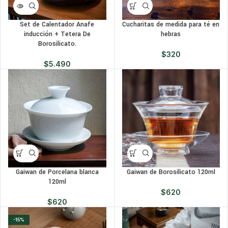
Set de Calentador Anafe
Cucharitas de medida para té en
inducción + Tetera De
hebras
Borosilicato.
$
320
$
5.490
Gaiwan de Porcelana blanca
Gaiwan de Borosilicato 120ml
120ml
$
620
$
620
-15%