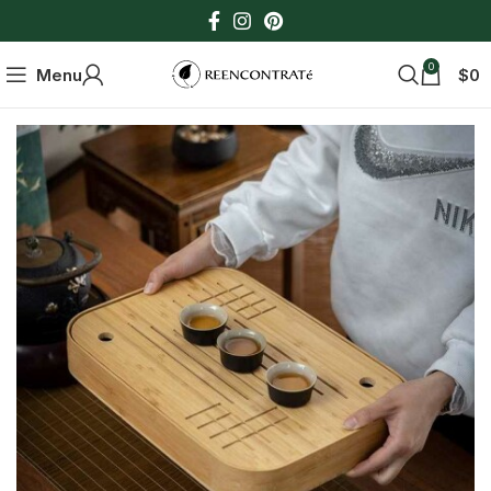
0
Menu
$
0