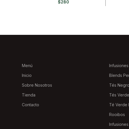
$
280
Menú
Infusiones
Inicio
Blends Pe
Sobre Nosotros
Tés Negr
Tienda
Tés Verd
Contacto
Té Verde 
Rooibos
Infusiones