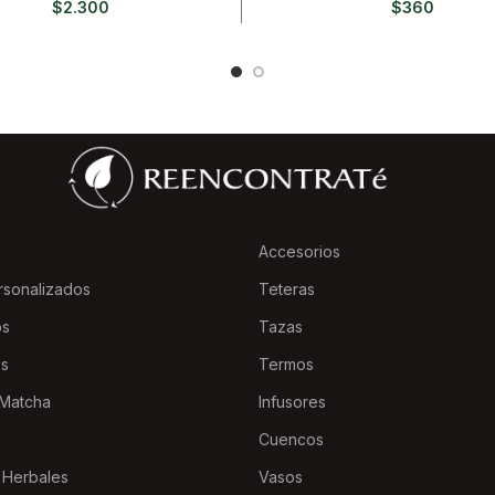
$
2.300
$
360
Accesorios
rsonalizados
Teteras
os
Tazas
es
Termos
Matcha
Infusores
Cuencos
 Herbales
Vasos