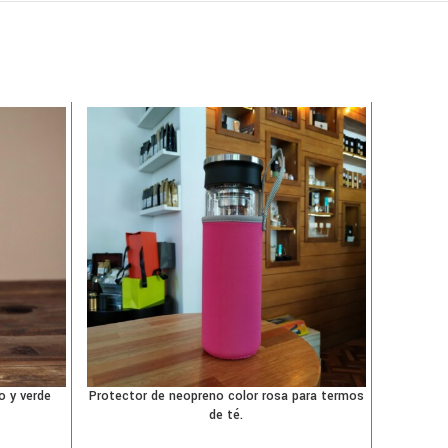
-37%
AGOTAD
o y verde
Protector de neopreno color rosa para termos
Reloj 
de té.
resiste