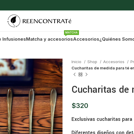
MATCHA
e Infusiones
Matcha y accesorios
Accesorios
¿Quiénes Som
Inicio
Shop
Accesorios
P
Cucharitas de medida para té e
Cucharitas de 
$
320
Exclusivas cucharitas para
Diferentes diseños con deta