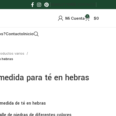
NEWSLETTER
CONTACTO
0
Mi Cuenta
$
0
os?
Contacto
Inicio
roductos varios
n hebras
medida para té en hebras
 medida de té en hebras
lle de piedras de diferentes colores