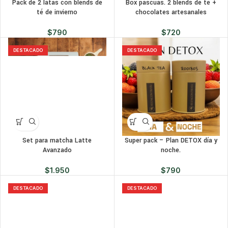
Pack de 2 latas con blends de
Box pascuas. 2 blends de té +
té de invierno
chocolates artesanales
$
790
$
720
DESTACADO
DESTACADO
Set para matcha Latte
Super pack – Plan DETOX día y
Avanzado
noche.
$
1.950
$
790
DESTACADO
DESTACADO