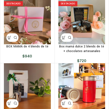
DESTACADO
DESTACADO
BOX MAMÁ de 4 blends de té
Box mamá dulce 2 blends de té
+ chocolates artesanales
$
940
$
720