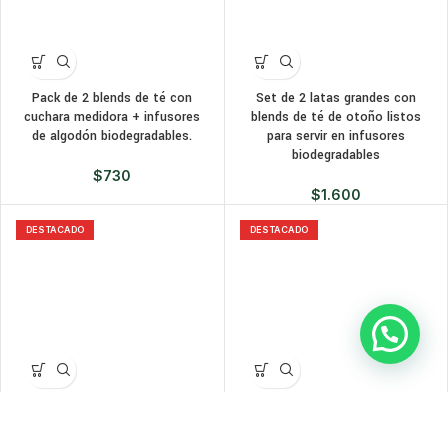
Pack de 2 blends de té con
Set de 2 latas grandes con
cuchara medidora + infusores
blends de té de otoño listos
de algodón biodegradables.
para servir en infusores
biodegradables
$
730
$
1.600
DESTACADO
DESTACADO
Set deTaza borosilicato con
Bubble tea. Set para preparar en
infusor + lata para té con
casa
blends exclusivos europeos