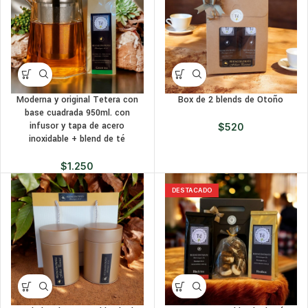
Moderna y original Tetera con
Box de 2 blends de Otoño
base cuadrada 950ml. con
infusor y tapa de acero
$
520
inoxidable + blend de té
$
1.250
DESTACADO