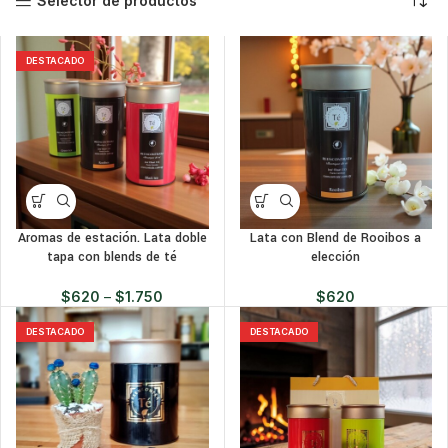
Selector de productos
DESTACADO
Aromas de estación. Lata doble
Lata con Blend de Rooibos a
tapa con blends de té
elección
$
620
–
$
1.750
$
620
DESTACADO
DESTACADO