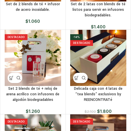
Set de 2 blends de té + infusor
Set de 2 latas con blends de té
de acero inoxidable.
listos para servir en infusores
biodegradables.
$
1.060
$
1.400
DESTACADO
-14%
DESTACADO
Set 2 blends de té + reloj de
Delicada caja con 4 latas de
arena acrílico con infusores de
“tea blends” exclusivos by
algodón biodegradables
REENCONTRATé
$
1.260
$
1.800
$
2.100
DESTACADO
DESTACADO