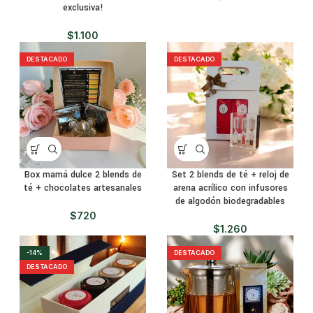
exclusiva!
$
1.100
DESTACADO
DESTACADO
Box mamá dulce 2 blends de
Set 2 blends de té + reloj de
té + chocolates artesanales
arena acrílico con infusores
de algodón biodegradables
$
720
$
1.260
-14%
DESTACADO
DESTACADO