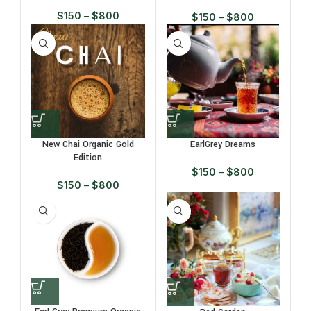
$
150
–
$
800
$
150
–
$
800
New Chai Organic Gold
EarlGrey Dreams
Edition
$
150
–
$
800
$
150
–
$
800