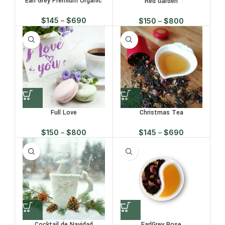
Earl Grey Premium Organic
Red Garden
$
145
–
$
690
$
150
–
$
800
Full Love
Christmas Tea
$
150
–
$
800
$
145
–
$
690
Cocktail de Navidad
EarlGrey Rose