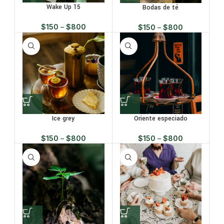
Wake Up 15
Bodas de té
$
150
–
$
800
$
150
–
$
800
Ice grey
Oriente especiado
$
150
–
$
800
$
150
–
$
800