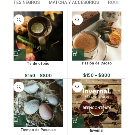
TÉS NEGROS
MATCHA Y ACCESORIOS
ROOIBOS
Pasión de Cacao
Té de otoño
$
150
–
$
800
$
150
–
$
800
Tiempo de Pascuas
Invernal