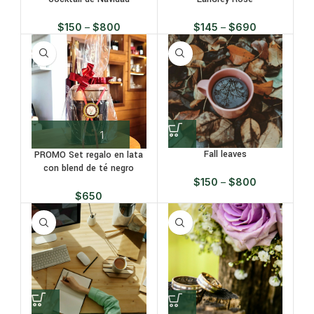
$
150
–
$
800
$
145
–
$
690
Fall leaves
PROMO Set regalo en lata
con blend de té negro
$
150
–
$
800
$
650