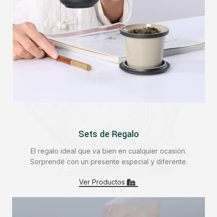
Accesorios
Sets de Regalo
Los beneficios, sabor y notas del té
los podes potenciar y disfrutar con los
El regalo ideal que va bien en cualquier ocasión.
accesorios apropiados.
Sorprendé con un presente especial y diferente.
Ver Productos
Ver Productos