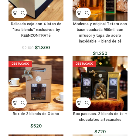
Delicada caja con 4 latas de
Moderna y original Tetera con
“tea blends” exclusivos by
base cuadrada 950ml. con
REENCONTRATé
infusor y tapa de acero
inoxidable + blend de té
$
1.800
$
2.100
$
1.250
DESTACADO
DESTACADO
Box de 2 blends de Otoño
Box pascuas. 2 blends de té +
chocolates artesanales
$
520
$
720