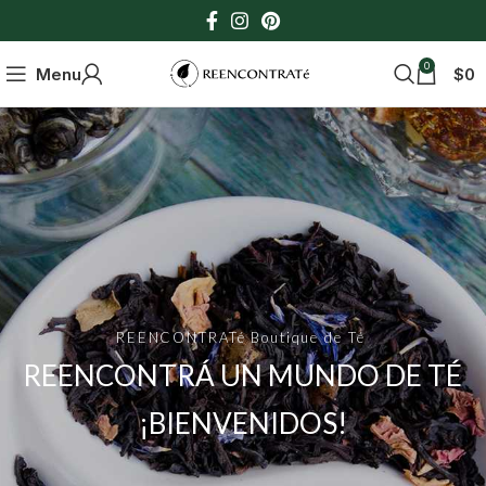
0
Menu
$
0
REENCONTRATé Boutique de Té
REENCONTRÁ UN MUNDO DE TÉ
¡BIENVENIDOS!