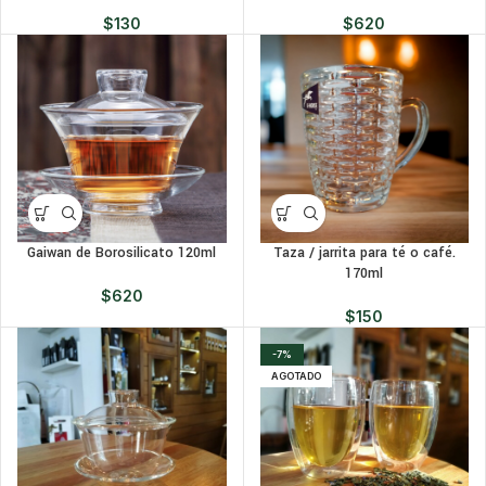
$
130
$
620
Gaiwan de Borosilicato 120ml
Taza / jarrita para té o café.
170ml
$
620
$
150
-7%
AGOTADO