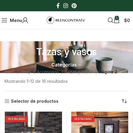
0
Menu
$
0
Tazas y vasos
Categorías
Inicio
Shop
Accesorios
Tazas y vasos
Página 2
Mostrando 1–12 de 16 resultados
Selector de productos
DESTACADO
DESTACADO