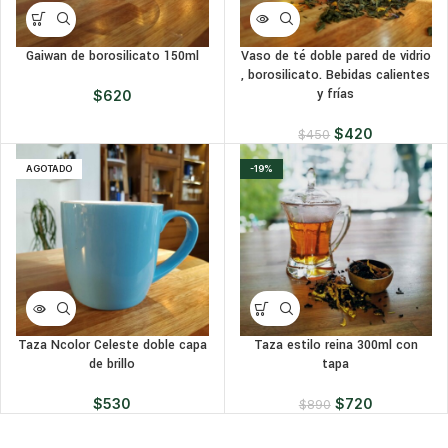
Gaiwan de borosilicato 150ml
Vaso de té doble pared de vidrio
, borosilicato. Bebidas calientes
y frías
$
620
$
420
$
450
AGOTADO
-19%
Taza Ncolor Celeste doble capa
Taza estilo reina 300ml con
de brillo
tapa
$
530
$
720
$
890