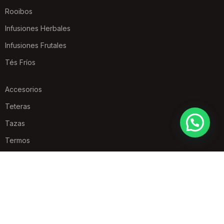
Rooibos
Infusiones Herbales
Infusiones Frutales
Tés Fríos
Accesorios
Teteras
Tazas
Termos
Infusores
Cuencos
Vasos
Latas y Cajas de Té