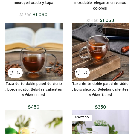
microperforado y tapa
inoxidable, elegante en varios
colores!
$
1.090
$
1.590
$
1.050
$
1.650
Taza de té doble pared de vidrio
Taza de té doble pared de vidrio
, borosilicato. Bebidas calientes
, borosilicato. Bebidas calientes
y frías 300ml
y frías 150ml
$
450
$
350
AGOTADO