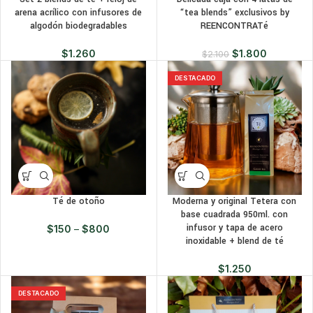
arena acrílico con infusores de
“tea blends” exclusivos by
algodón biodegradables
REENCONTRATé
$
1.260
$
1.800
$
2.100
DESTACADO
Moderna y original Tetera con
Té de otoño
base cuadrada 950ml. con
infusor y tapa de acero
$
150
–
$
800
inoxidable + blend de té
$
1.250
DESTACADO