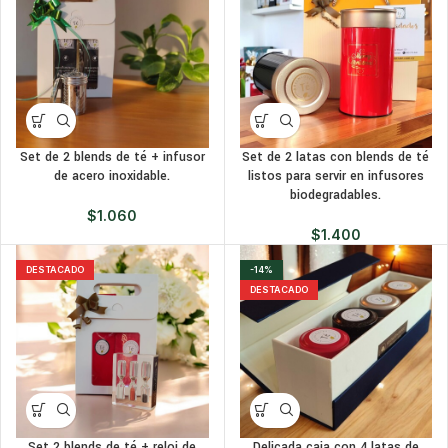
Set de 2 blends de té + infusor
Set de 2 latas con blends de té
de acero inoxidable.
listos para servir en infusores
biodegradables.
$
1.060
$
1.400
DESTACADO
-14%
DESTACADO
Set 2 blends de té + reloj de
Delicada caja con 4 latas de