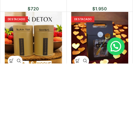
$
720
$
1.950
DESTACADO
DESTACADO
Super pack – Plan DETOX día y
Pack de 2 blends de té con
noche.
cuchara medidora + infusores
de algodón biodegradables.
$
790
$
730
DESTACADO
DESTACADO