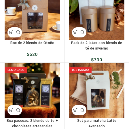
Box de 2 blends de Otoño
Pack de 2 latas con blends de
té de invierno
$
520
$
790
DESTACADO
DESTACADO
Box pascuas. 2 blends de té +
Set para matcha Latte
chocolates artesanales
Avanzado