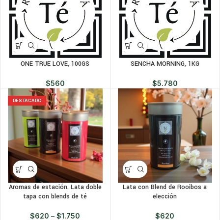
ONE TRUE LOVE, 100GS
SENCHA MORNING, 1KG
$
560
$
5.780
DESTACADO
Aromas de estación. Lata doble
Lata con Blend de Rooibos a
tapa con blends de té
elección
$
620
–
$
1.750
$
620