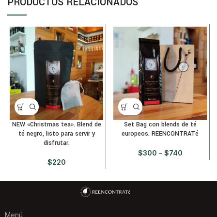
PRODUCTOS RELACIONADOS
NEW «Christmas tea». Blend de
Set Bag con blends de té
té negro, listo para servir y
europeos. REENCONTRATé
disfrutar.
$
300
–
$
740
$
220
Menú