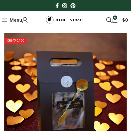
0
Menu
$
0
DESTACADO