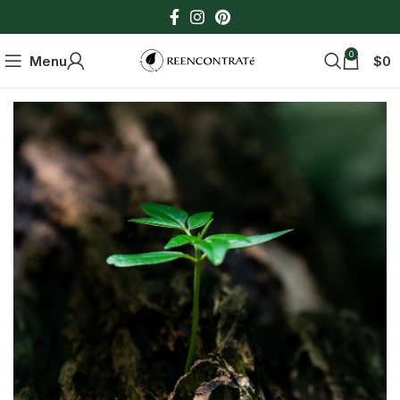
0
Menu
$
0