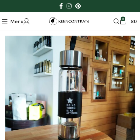
0
Menu
$
0