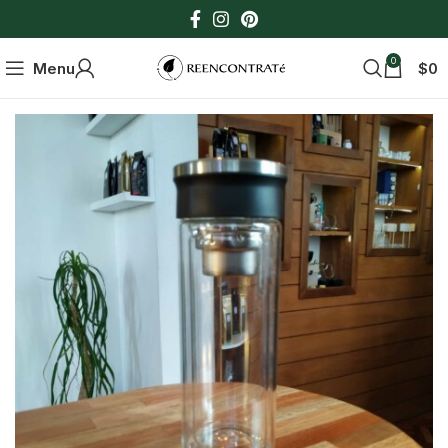
0
Menu
$
0