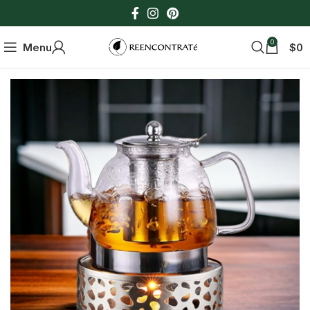
0
Menu
$
0