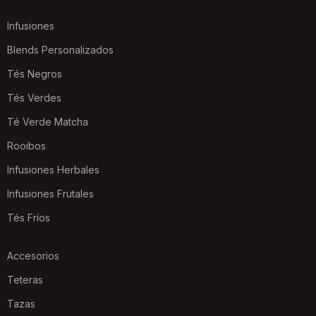
Infusiones
Blends Personalizados
Tés Negros
Tés Verdes
Té Verde Matcha
Rooibos
Infusiones Herbales
Infusiones Frutales
Tés Fríos
Accesorios
Teteras
Tazas