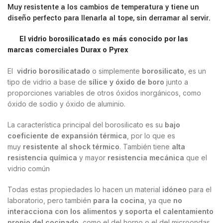
Muy resistente a los cambios de temperatura y tiene un
diseño perfecto para llenarla al tope, sin derramar al servir.
El vidrio borosilicatado es más conocido por las
marcas comerciales Durax o Pyrex
El
vidrio borosilicatado
o simplemente
borosilicato
, es un
tipo de vidrio a base de
sílice y óxido de boro
junto a
proporciones variables de otros óxidos inorgánicos, como
óxido de sodio y óxido de aluminio.
La característica principal del borosilicato es su
bajo
coeficiente de expansión térmica
, por lo que es
muy
resistente al shock térmico
. También tiene
alta
resistencia química
y mayor
resistencia mecánica
que el
vidrio común
Todas estas propiedades lo hacen un material
idóneo
para el
laboratorio, pero también
para la cocina
, ya que
no
interacciona con los alimentos y soporta el calentamiento
propio del cocinado
, como el del horno o el del microondas.