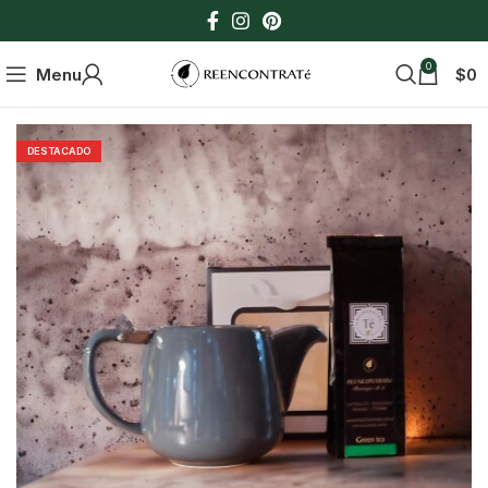
0
Menu
$
0
DESTACADO