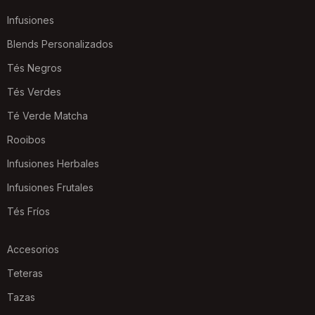
Infusiones
Blends Personalizados
Tés Negros
Tés Verdes
Té Verde Matcha
Rooibos
Infusiones Herbales
Infusiones Frutales
Tés Fríos
Accesorios
Teteras
Tazas