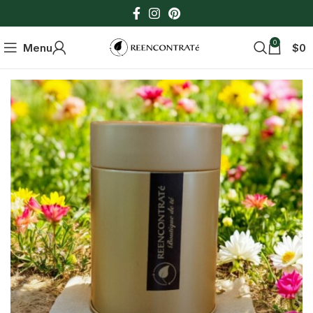
0
Menu
$
0