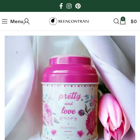
0
Menu
$
0