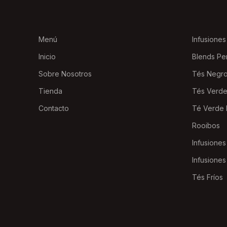
Menú
Infusiones
Inicio
Blends Pe
Sobre Nosotros
Tés Negr
Tienda
Tés Verd
Contacto
Té Verde 
Rooibos
Infusiones
Infusiones
Tés Fríos