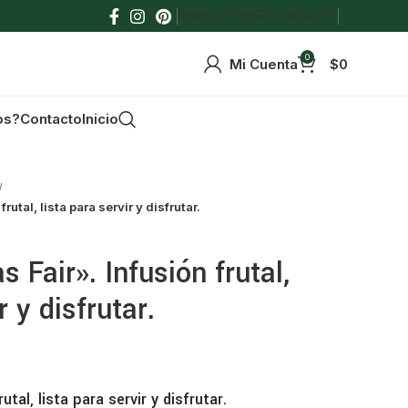
NEWSLETTER
CONTACTO
0
Mi Cuenta
$
0
os?
Contacto
Inicio
utal, lista para servir y disfrutar.
Fair». Infusión frutal,
r y disfrutar.
utal, lista para servir y disfrutar.