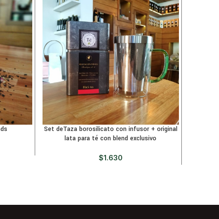
nds
Set deTaza borosilicato con infusor + original
NEW «Chri
lata para té con blend exclusivo
$
1.630