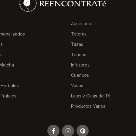
Accesorios
rsonalizados
Teteras
os
Tazas
es
Termos
Matcha
Infusores
Cuencos
 Herbales
Vasos
 Frutales
Latas y Cajas de Té
Productos Varios