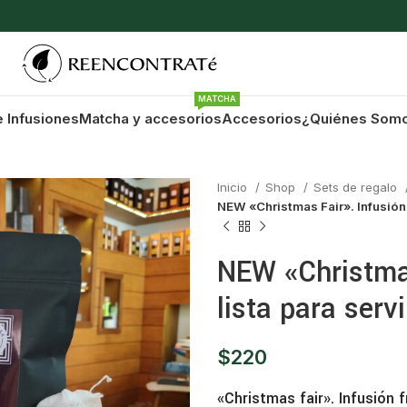
MATCHA
e Infusiones
Matcha y accesorios
Accesorios
¿Quiénes Som
Inicio
Shop
Sets de regalo
NEW «Christmas Fair». Infusión fr
NEW «Christmas 
lista para servi
$
220
«Christmas fair». Infusión fr