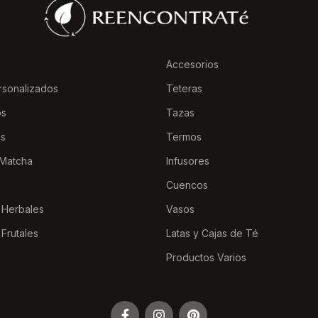
Accesorios
rsonalizados
Teteras
os
Tazas
es
Termos
Matcha
Infusores
Cuencos
 Herbales
Vasos
 Frutales
Latas y Cajas de Té
Productos Varios