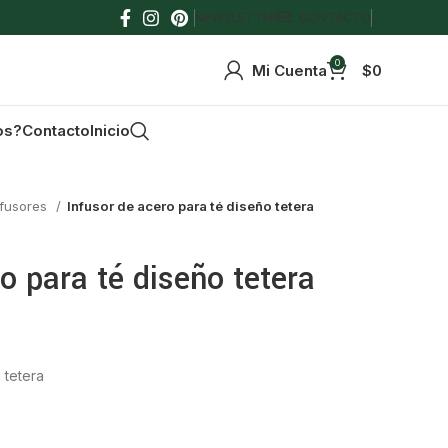
NEWSLETTER
CONTACTO
0
Mi Cuenta
$
0
os?
Contacto
Inicio
nfusores
Infusor de acero para té diseño tetera
o para té diseño tetera
 tetera