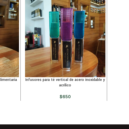
alimentaria
Infusores para té vertical de acero inoxidable y
Infusores
acrílico
$
650