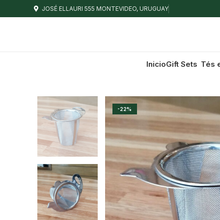
JOSÉ ELLAURI 555 MONTEVIDEO, URUGUAY
Inicio
Gift Sets
Tés 
-22%