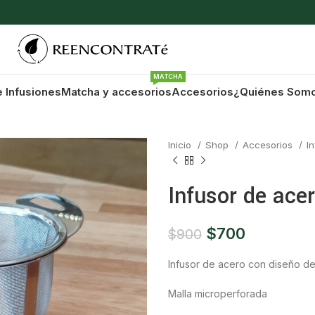
MATCHA
e Infusiones
Matcha y accesorios
Accesorios
¿Quiénes Som
Inicio
Shop
Accesorios
I
Infusor de acer
$
700
$
900
Infusor de acero con diseño de
Malla microperforada