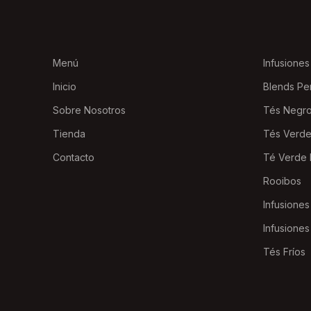
Menú
Infusiones
Inicio
Blends Pe
Sobre Nosotros
Tés Negr
Tienda
Tés Verd
Contacto
Té Verde 
Rooibos
Infusiones
Infusiones
Tés Fríos