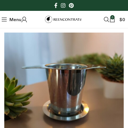
0
Menu
$
0