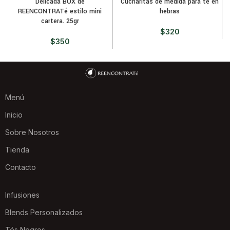
Delicada BOX de
Cucharitas de medida para té en
REENCONTRATé estilo mini
hebras
cartera. 25gr
$
320
$
350
Menú
Inicio
Sobre Nosotros
Tienda
Contacto
Infusiones
Blends Personalizados
Tés Negros