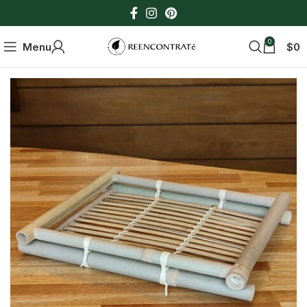
0
Menu
$
0