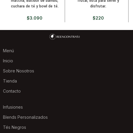
matcha, Batidor de bambú,
frutal, lista para servir y
cuchara de té y bowl de té.
disfrutar.
$
3.090
$
220
Menú
Inicio
Sobre Nosotros
Tienda
Contacto
Infusiones
Blends Personalizados
Tés Negros