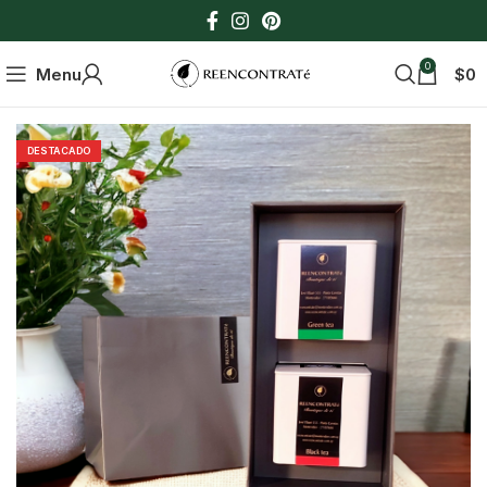
0
Menu
$
0
DESTACADO