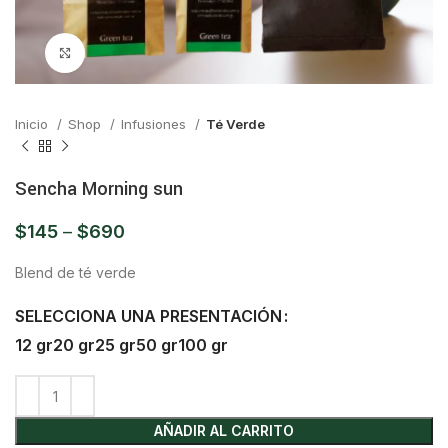
Click para ampliar
Inicio
Shop
Infusiones
Té Verde
Sencha Morning sun
$
145
–
$
690
Blend de té verde
SELECCIONA UNA PRESENTACIÓN
12 gr
20 gr
25 gr
50 gr
100 gr
AÑADIR AL CARRITO