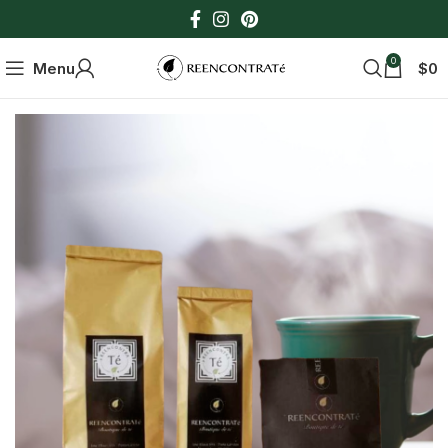
0
Menu
$
0