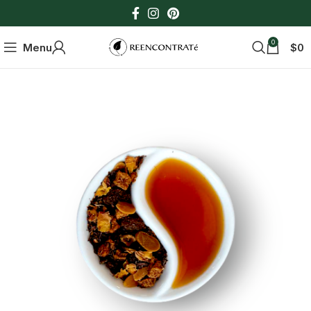
0
Menu
$
0