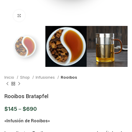
Click para ampliar
Inicio
Shop
Infusiones
Rooibos
Rooibos Bratapfel
$
145
–
$
690
«Infusión de Rooibos»