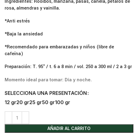
Ingredientes: Rooibos, manzana, pasas, canela, pétalos de
rosa, almendras y vainilla.
*Anti estrés
*Baja la ansiedad
*Recomendado para embarazadas y niños (libre de
cafeína)
Preparación: T. 95° / t. 6 a 8 min / vol. 250 a 300 ml / 2 a 3 gr
Momento ideal para tomar: Día y noche.
SELECCIONA UNA PRESENTACIÓN
12 gr
20 gr
25 gr
50 gr
100 gr
AÑADIR AL CARRITO