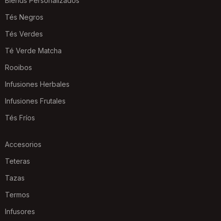
Blends Personalizados
Tés Negros
Tés Verdes
Té Verde Matcha
Rooibos
Infusiones Herbales
Infusiones Frutales
Tés Fríos
Accesorios
Teteras
Tazas
Termos
Infusores