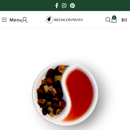
0
Menu
$
0