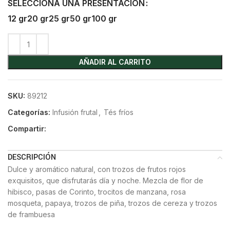
SELECCIONA UNA PRESENTACIÓN
12 gr
20 gr
25 gr
50 gr
100 gr
AÑADIR AL CARRITO
SKU:
89212
Categorías:
Infusión frutal
,
Tés fríos
Compartir:
DESCRIPCIÓN
Dulce y aromático natural, con trozos de frutos rojos
exquisitos, que disfrutarás día y noche. Mezcla de flor de
hibisco, pasas de Corinto, trocitos de manzana, rosa
mosqueta, papaya, trozos de piña, trozos de cereza y trozos
de frambuesa