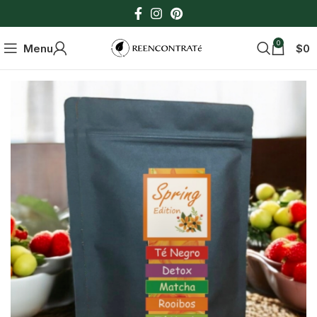
0
Menu
$
0