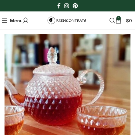
0
Menu
$
0