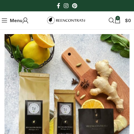
0
Menu
$
0