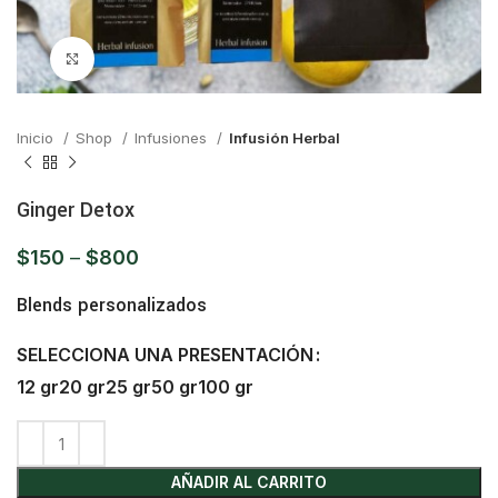
Click para ampliar
Inicio
Shop
Infusiones
Infusión Herbal
Ginger Detox
$
150
–
$
800
Blends personalizados
SELECCIONA UNA PRESENTACIÓN
12 gr
20 gr
25 gr
50 gr
100 gr
AÑADIR AL CARRITO