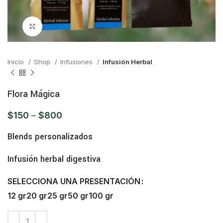
Click para ampliar
Inicio
Shop
Infusiones
Infusión Herbal
Flora Mágica
$
150
–
$
800
Blends personalizados
Infusión herbal digestiva
SELECCIONA UNA PRESENTACIÓN
12 gr
20 gr
25 gr
50 gr
100 gr