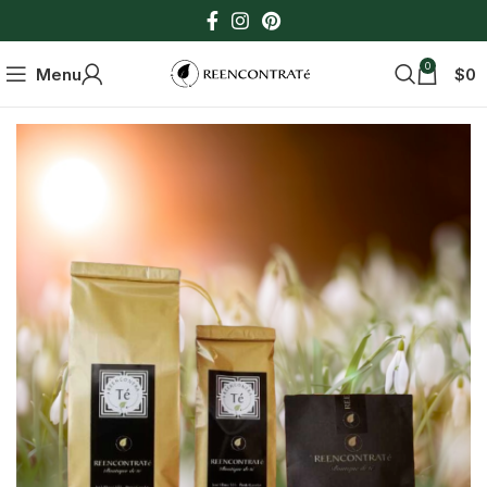
0
Menu
$
0