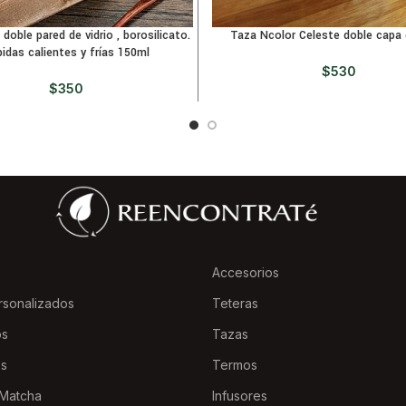
doble pared de vidrio , borosilicato.
Taza Ncolor Celeste doble capa d
idas calientes y frías 150ml
$
530
$
350
Accesorios
rsonalizados
Teteras
os
Tazas
es
Termos
Matcha
Infusores