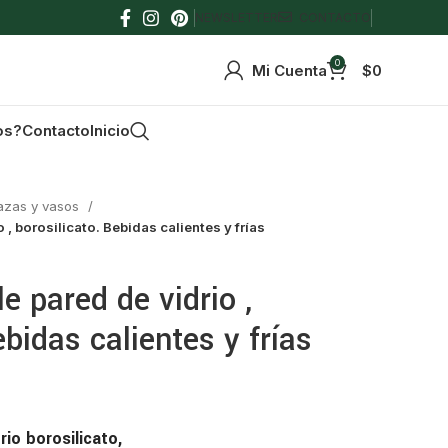
NEWSLETTER
CONTACTO
0
Mi Cuenta
$
0
os?
Contacto
Inicio
azas y vasos
 , borosilicato. Bebidas calientes y frías
e pared de vidrio ,
ebidas calientes y frías
io borosilicato,