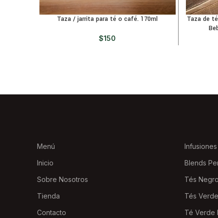
Taza / jarrita para té o café. 170ml
Taza de té 
Beb
$
150
Menú
Infusiones
Inicio
Blends Pe
Sobre Nosotros
Tés Negr
Tienda
Tés Verd
Contacto
Té Verde 