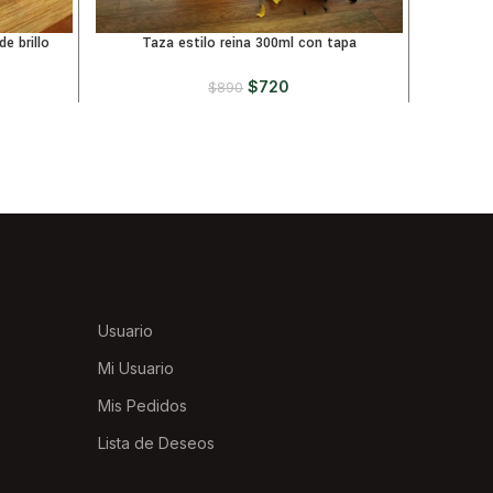
e brillo
Taza estilo reina 300ml con tapa
Taza de
acero ino
$
720
$
890
Usuario
Mi Usuario
Mis Pedidos
Lista de Deseos