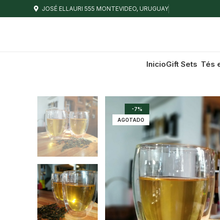
JOSÉ ELLAURI 555 MONTEVIDEO, URUGUAY
Inicio
Gift Sets
Tés 
-7%
AGOTADO