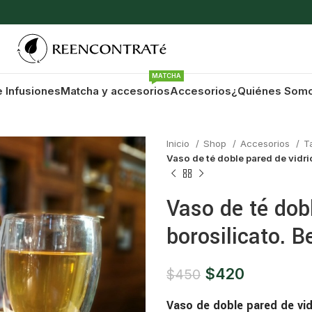
MATCHA
e Infusiones
Matcha y accesorios
Accesorios
¿Quiénes Som
Inicio
Shop
Accesorios
T
Vaso de té doble pared de vidrio
Vaso de té dobl
borosilicato. B
$
420
$
450
Vaso de doble pared de vidr