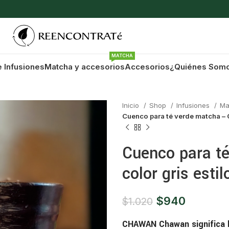
MATCHA
e Infusiones
Matcha y accesorios
Accesorios
¿Quiénes Som
Inicio
Shop
Infusiones
Ma
Cuenco para té verde matcha – 
Cuenco para t
color gris esti
$
940
$
1.020
CHAWAN Chawan significa 