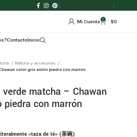
NEWSLETTER
CONTACTO
0
Mi Cuenta
$
0
os?
Contacto
Inicio
tcha
Matcha y accesorios
Chawan color gris estilo piedra con marrón
é verde matcha – Chawan
lo piedra con marrón
literalmente «taza de té» (茶碗)