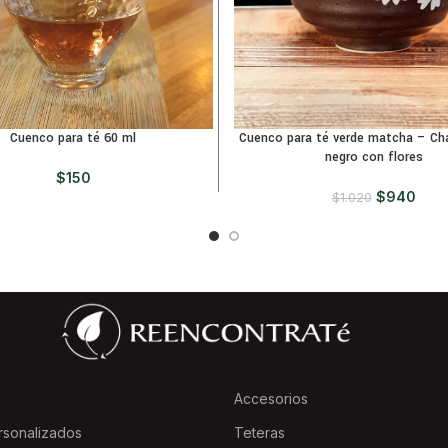
Cuenco para té 60 ml
Cuenco para té verde matcha – Ch
negro con flores
$
150
$
940
$
1.020
Accesorios
rsonalizados
Teteras