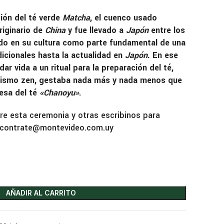
ión del té verde
Matcha
, el cuenco usado
riginario de
China
y fue llevado a
Japón
entre los
dado en su cultura como parte fundamental de una
icionales hasta la actualidad en
Japón
. En ese
 vida a un ritual para la preparación del té,
udismo zen, gestaba nada más y nada menos que
esa del té
«Chanoyu»
.
e esta ceremonia y otras escribinos para
ncontrate@montevideo.com.uy
AÑADIR AL CARRITO