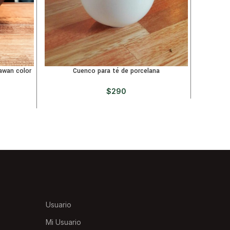
awan color
Cuenco para té de porcelana
Cuenco p
$
290
Usuario
Mi Usuario