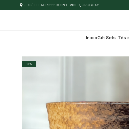
JOSÉ ELLAURI 555 MONTEVIDEO, URUGUAY
Inicio
Gift Sets
Tés 
-8%